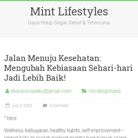
Skip
Mint Lifestyles
to
content
Gaya Hidup Segar, Sehat & Terencana
Jalan Menuju Kesehatan:
Mengubah Kebiasaan Sehari-hari
Jadi Lebih Baik!
xbaravecaasky@gmail.com
Uncategorized
July 4, 2025
0 Comment
“`html
Wellness, kebugaran, healthy habits, self-improvement—
empat kata ini seolah menjadi mantra bagi banyak orang