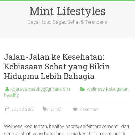
Skip
Mint Lifestyles
to
content
Gaya Hidup Segar, Sehat & Terencana
Jalan-Jalan ke Kesehatan:
Kebiasaan Sehat yang Bikin
Hidupmu Lebih Bahagia
xbaravecaasky@gmail.com
wellness kebugaran
healthy
July 10, 2025
12
,
13
,
7
0 Comment
Wellness, kebugaran, healthy habits, self-improvement—dari
semua istilah yang beredar di dunia kesehatan saat ini, tak