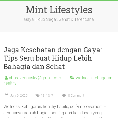
Skip
Mint Lifestyles
to
content
Gaya Hidup Segar, Sehat & Terencana
Jaga Kesehatan dengan Gaya:
Tips Seru buat Hidup Lebih
Bahagia dan Sehat
xbaravecaasky@gmail.com
wellness kebugaran
healthy
July 9, 2025
12
,
13
,
7
0 Comment
Wellness, kebugaran, healthy habits, self-improvement –
semuanya adalah bagian penting dari kehidupan yang