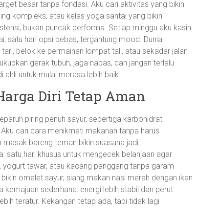
get besar tanpa fondasi. Aku cari aktivitas yang bikin
ling kompleks, atau kelas yoga santai yang bikin
sistensi, bukan puncak performa. Setiap minggu aku kasih
antai, satu hari opsi bebas, tergantung mood. Dunia
tari, belok ke permainan lompat tali, atau sekadar jalan
ukupkan gerak tubuh, jaga napas, dan jangan terlalu
di ahli untuk mulai merasa lebih baik.
 Harga Diri Tetap Aman
paruh piring penuh sayur, sepertiga karbohidrat
. Aku cari cara menikmati makanan tanpa harus
an masak bareng teman bikin suasana jadi
ia: satu hari khusus untuk mengecek belanjaan agar
g, yogurt tawar, atau kacang panggang tanpa garam
a bikin omelet sayur, siang makan nasi merah dengan ikan
kemajuan sederhana: energi lebih stabil dan perut
ih teratur. Kekangan tetap ada, tapi tidak lagi