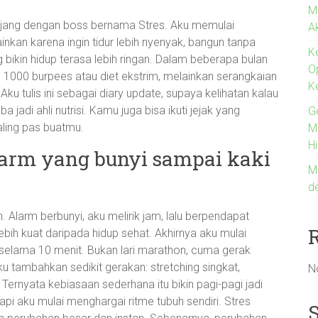
M
anjang dengan boss bernama Stres. Aku memulai
A
ainkan karena ingin tidur lebih nyenyak, bangun tanpa
K
g bikin hidup terasa lebih ringan. Dalam beberapa bulan
O
l 1000 burpees atau diet ekstrim, melainkan serangkaian
K
Aku tulis ini sebagai diary update, supaya kelihatan kalau
 jadi ahli nutrisi. Kamu juga bisa ikuti jejak yang
G
ling pas buatmu.
Me
H
larm yang bunyi sampai kaki
M
d
. Alarm berbunyi, aku melirik jam, lalu berpendapat
ebih kuat daripada hidup sehat. Akhirnya aku mulai
ok selama 10 menit. Bukan lari marathon, cuma gerak
u tambahkan sedikit gerakan: stretching singkat,
N
 Ternyata kebiasaan sederhana itu bikin pagi-pagi jadi
api aku mulai menghargai ritme tubuh sendiri. Stres