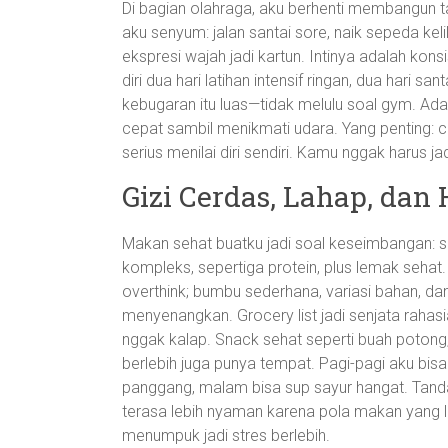
Di bagian olahraga, aku berhenti membangun tar
aku senyum: jalan santai sore, naik sepeda keli
ekspresi wajah jadi kartun. Intinya adalah kon
diri dua hari latihan intensif ringan, dua hari s
kebugaran itu luas—tidak melulu soal gym. Ada 
cepat sambil menikmati udara. Yang penting: c
serius menilai diri sendiri. Kamu nggak harus ja
Gizi Cerdas, Lahap, dan
Makan sehat buatku jadi soal keseimbangan: se
kompleks, sepertiga protein, plus lemak sehat
overthink; bumbu sederhana, variasi bahan, d
menyenangkan. Grocery list jadi senjata rahas
nggak kalap. Snack sehat seperti buah poton
berlebih juga punya tempat. Pagi-pagi aku bis
panggang, malam bisa sup sayur hangat. Tanda 
terasa lebih nyaman karena pola makan yang leb
menumpuk jadi stres berlebih.