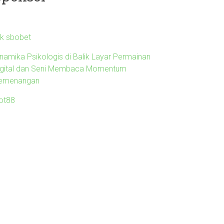
nk sbobet
inamika Psikologis di Balik Layar Permainan
igital dan Seni Membaca Momentum
emenangan
lot88