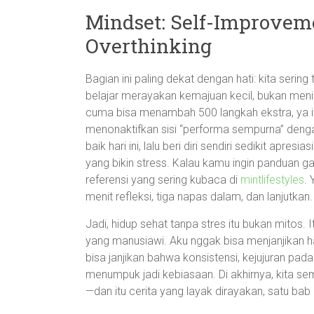
Mindset: Self-Improvem
Overthinking
Bagian ini paling dekat dengan hati: kita serin
belajar merayakan kemajuan kecil, bukan menilai
cuma bisa menambah 500 langkah ekstra, ya itu
menonaktifkan sisi “performa sempurna” dengan
baik hari ini, lalu beri diri sendiri sedikit apr
yang bikin stress. Kalau kamu ingin panduan ga
referensi yang sering kubaca di
mintlifestyles
. 
menit refleksi, tiga napas dalam, dan lanjutkan.
Jadi, hidup sehat tanpa stres itu bukan mitos.
yang manusiawi. Aku nggak bisa menjanjikan ha
bisa janjikan bahwa konsistensi, kejujuran pada d
menumpuk jadi kebiasaan. Di akhirnya, kita se
—dan itu cerita yang layak dirayakan, satu bab