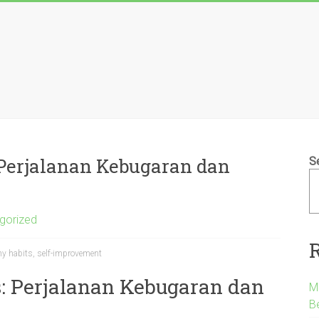
 Perjalanan Kebugaran dan
S
gorized
hy habits, self-improvement
s: Perjalanan Kebugaran dan
M
B