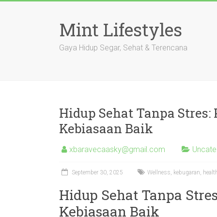
Skip
to
Mint Lifestyles
content
Gaya Hidup Segar, Sehat & Terencana
Hidup Sehat Tanpa Stres:
Kebiasaan Baik
xbaravecaasky@gmail.com
Uncate
September 30, 2025
Wellness, kebugaran, healt
Hidup Sehat Tanpa Stre
Kebiasaan Baik