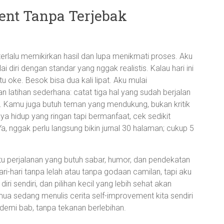
ent Tanpa Terjebak
g terlalu memikirkan hasil dan lupa menikmati proses. Aku
 diri dengan standar yang nggak realistis. Kalau hari ini
 oke. Besok bisa dua kali lipat. Aku mulai
 latihan sederhana: catat tiga hal yang sudah berjalan
esiasi. Kamu juga butuh teman yang mendukung, bukan kritik
ya hidup yang ringan tapi bermanfaat, cek sedikit
Ya, nggak perlu langsung bikin jurnal 30 halaman; cukup 5
 Itu perjalanan yang butuh sabar, humor, dan pendekatan
ri-hari tanpa lelah atau tanpa godaan camilan, tapi aku
iri sendiri, dan pilihan kecil yang lebih sehat akan
mua sedang menulis cerita self-improvement kita sendiri
 demi bab, tanpa tekanan berlebihan.