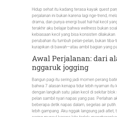
Hidup sehat itu kadang terasa kayak quest p
perjalanan ini bukan karena lagi nge-trend, mel
drama, dan punya energi buat hal-hal kecil yan
terakhir aku belajar bahwa wellness bukan soa
kebiasaan kecil yang bisa konsisten dilakukan. 
perubahan itu tumbuh pelan-pelan, bukan tiba-tiba
kurapikan di bawah—atau ambil bagian yang pa
Awal Perjalanan: dari a
nggaruk jogging
Bangun pagi itu sering jadi momen perang batin
bahwa 7 alasan kenapa tidur lebih nyaman itu l
dengan langkah satu: jalan kecil di sekitar bl
pelan sambil nyari napas yang pas. Perlahan ak
beberapa detik napas dalam, segelas air putih.
lebih gampang. Aku nggak langsung jadi atlet, t