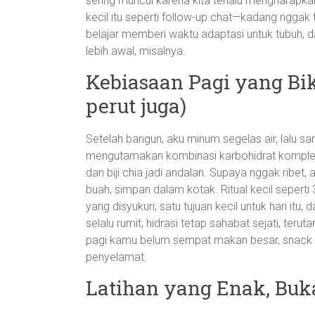
sering muncul karena kita terlalu mengharapk
kecil itu seperti follow-up chat—kadang nggak 
belajar memberi waktu adaptasi untuk tubuh, 
lebih awal, misalnya.
Kebiasaan Pagi yang Bi
perut juga)
Setelah bangun, aku minum segelas air, lalu s
mengutamakan kombinasi karbohidrat kompleks,
dan biji chia jadi andalan. Supaya nggak ribet
buah, simpan dalam kotak. Ritual kecil seperti 3 
yang disyukuri, satu tujuan kecil untuk hari itu,
selalu rumit; hidrasi tetap sahabat sejati, teru
pagi kamu belum sempat makan besar, snack se
penyelamat.
Latihan yang Enak, Bu