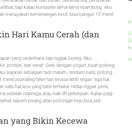
an perubahan besar dan instan. Sebenarnya, perubahan
terlihat, tapi kalau konsisten lama-lama nyambung. Aku
dan merayakan kemenangan kecil: bisa bangun 15 menit
li
kin Hari Kamu Cerah (dan
D
D
K
arapan yang sederhana tapi nggak boring. Aku
s
 protein, dan serat. Oats dengan yogurt, buah potong,
, aku siapkan sebagian tadi malam: rendam oats, potong
menit journaling bikin hari terasa lebih ringan: tiga hal
 dan satu hal lucu yang bikin tertawa. Hidup nggak perlu
tama setelah olahraga atau naik lift pekerjaan. Kalau pagi-
hat seperti pisang atau potongan keju bisa jadi
kan yang Bikin Kecewa