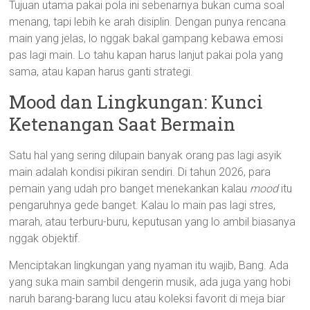
Tujuan utama pakai pola ini sebenarnya bukan cuma soal
menang, tapi lebih ke arah disiplin. Dengan punya rencana
main yang jelas, lo nggak bakal gampang kebawa emosi
pas lagi main. Lo tahu kapan harus lanjut pakai pola yang
sama, atau kapan harus ganti strategi.
Mood dan Lingkungan: Kunci
Ketenangan Saat Bermain
Satu hal yang sering dilupain banyak orang pas lagi asyik
main adalah kondisi pikiran sendiri. Di tahun 2026, para
pemain yang udah pro banget menekankan kalau
mood
itu
pengaruhnya gede banget. Kalau lo main pas lagi stres,
marah, atau terburu-buru, keputusan yang lo ambil biasanya
nggak objektif.
Menciptakan lingkungan yang nyaman itu wajib, Bang. Ada
yang suka main sambil dengerin musik, ada juga yang hobi
naruh barang-barang lucu atau koleksi favorit di meja biar