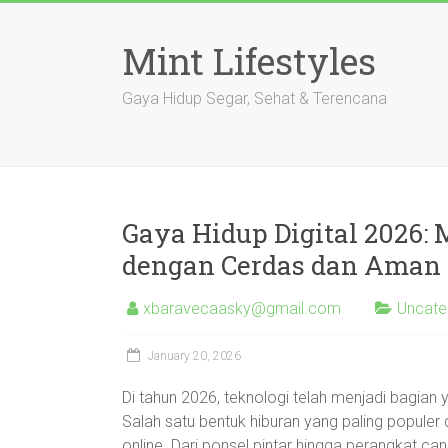
Skip
to
Mint Lifestyles
content
Gaya Hidup Segar, Sehat & Terencana
Gaya Hidup Digital 2026:
dengan Cerdas dan Aman
xbaravecaasky@gmail.com
Uncate
January 20, 2026
Di tahun 2026, teknologi telah menjadi bagian 
Salah satu bentuk hiburan yang paling popule
online. Dari ponsel pintar hingga perangkat c