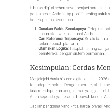
Hiburan digital seharusnya menjadi sarana u
pengalaman Anda tetap positif, penting untuk se
beberapa tips sederhana:
Gunakan Waktu Secukupnya:
Tetapkan bat
harian atau waktu istirahat Anda.
Cari Referensi Terpercaya:
Selalu baca ul
terkini sebuah platform.
Utamakan Logika:
Tetaplah tenang dan ja
berinteraksi dengan sistem permainan.
Kesimpulan: Cerdas Mem
Menjelajahi dunia hiburan digital di tahun 202
terhadap teknologi. Dengan membekali diri mela
bisa mendapatkan pengalaman yang jauh lebi
Anda sepenuhnya berada di bawah kendali Anda
Jadilah pengguna yang kritis, hargai privasi A