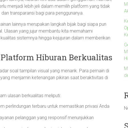
M
rlu menjadi lebih jeli dalam memilih platform yang tidak
A
 dan transparansi bagi para penggunanya.
K
ainan lainnya merupakan langkah bijak bagi siapa pun
O
. Ulasan yang jujur membantu kita memahami
K
i kualitas sistemnya hingga kejujuran dalam memberikan
G
Me
Platform Hiburan Berkualitas
H
M
dar soal tampilan visual yang menarik. Para pemain di
d
ang menjamin ketenangan pikiran saat beraktivitas di
am ulasan berkualitas meliputi:
m perlindungan terbaru untuk memastikan privasi Anda
N
ayanan pelanggan yang responsif menunjukkan