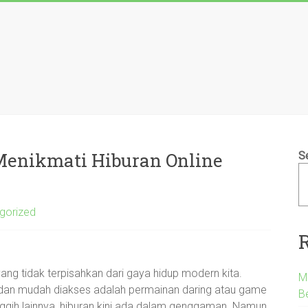
 Menikmati Hiburan Online
S
gorized
yang tidak terpisahkan dari gaya hidup modern kita.
M
r dan mudah diakses adalah permainan daring atau game
B
anggih lainnya, hiburan kini ada dalam genggaman. Namun,