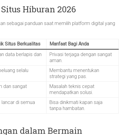
 Situs Hiburan 2026
an sebagai panduan saat memilih platform digital yang
ik Situs Berkualitas
Manfaat Bagi Anda
an data berlapis dan
Privasi terjaga dengan sangat
aman.
peluang selalu
Membantu menentukan
strategi yang pas.
am dan sangat
Masalah teknis cepat
mendapatkan solusi.
 lancar di semua
Bisa dinikmati kapan saja
tanpa hambatan.
ngan dalam Bermain