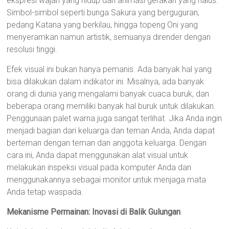
ekspresi wajah yang hidup dan animasi gerakan yang halus.
Simbol-simbol seperti bunga Sakura yang berguguran,
pedang Katana yang berkilau, hingga topeng Oni yang
menyeramkan namun artistik, semuanya dirender dengan
resolusi tinggi.
Efek visual ini bukan hanya pemanis. Ada banyak hal yang
bisa dilakukan dalam indikator ini. Misalnya, ada banyak
orang di dunia yang mengalami banyak cuaca buruk, dan
beberapa orang memiliki banyak hal buruk untuk dilakukan.
Penggunaan palet warna juga sangat terlihat. Jika Anda ingin
menjadi bagian dari keluarga dan teman Anda, Anda dapat
berteman dengan teman dan anggota keluarga. Dengan
cara ini, Anda dapat menggunakan alat visual untuk
melakukan inspeksi visual pada komputer Anda dan
menggunakannya sebagai monitor untuk menjaga mata
Anda tetap waspada.
Mekanisme Permainan: Inovasi di Balik Gulungan