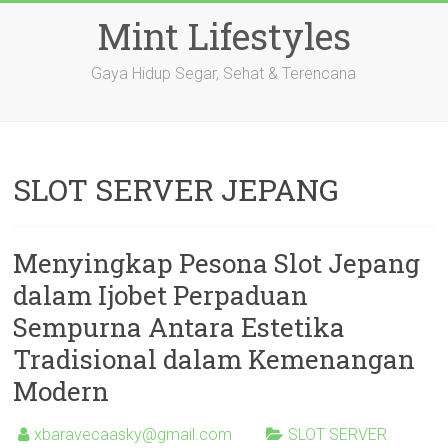
Skip
Mint Lifestyles
to
content
Gaya Hidup Segar, Sehat & Terencana
SLOT SERVER JEPANG
Menyingkap Pesona Slot Jepang
dalam Ijobet Perpaduan
Sempurna Antara Estetika
Tradisional dalam Kemenangan
Modern
xbaravecaasky@gmail.com
SLOT SERVER