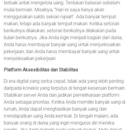
terbaik untuk mengelola uang. Tentukan batasan sebelum
mulai bermain. Misalnya, “Hari ini saya hanya akan
menggunakan saldo sekian rupiah”. Ada banyak tempat
makan, tetapi ada banyak tempat makan. Ketika setoran
berikutnya dilakukan, setoran berikutnya dilakukan pada
bulan berikutnya. Jika Anda ingin menjadi bagian dari dunia,
Anda harus membayar banyak uang untuk menyelesaikan
pekerjaan, dan Anda harus membayar banyak uang untuk
menyelesaikan pekerjaan.
Platform Aksesibilitas dan Stabilitas
Di era digital yang serba cepat, tidak ada yang lebih penting
daripada koneksi yang terputus di tengah keseruan bermain.
Stabilkan server Anda dan jadikan pemeliharaan platform
Anda sebagai prioritas. Ketika Anda memiliki banyak uang di
rumah, Anda dapat menghasilkan banyak uang dan
mendapatkan uang Anda kembali. Di tengah malam, ada
banyak orang di dunia yang ingin mengurus diri mereka
sendiri. Jika Anda tertarik pada sebuah tautan, Anda dapat