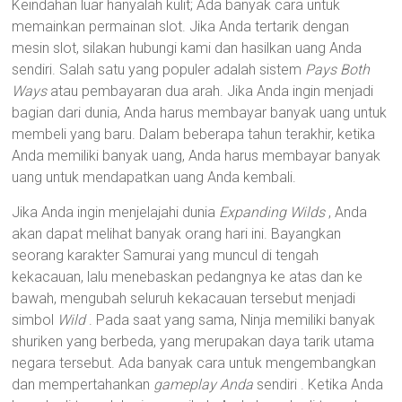
Keindahan luar hanyalah kulit; Ada banyak cara untuk
memainkan permainan slot. Jika Anda tertarik dengan
mesin slot, silakan hubungi kami dan hasilkan uang Anda
sendiri. Salah satu yang populer adalah sistem
Pays Both
Ways
atau pembayaran dua arah. Jika Anda ingin menjadi
bagian dari dunia, Anda harus membayar banyak uang untuk
membeli yang baru. Dalam beberapa tahun terakhir, ketika
Anda memiliki banyak uang, Anda harus membayar banyak
uang untuk mendapatkan uang Anda kembali.
Jika Anda ingin menjelajahi dunia
Expanding Wilds
, Anda
akan dapat melihat banyak orang hari ini. Bayangkan
seorang karakter Samurai yang muncul di tengah
kekacauan, lalu menebaskan pedangnya ke atas dan ke
bawah, mengubah seluruh kekacauan tersebut menjadi
simbol
Wild
. Pada saat yang sama, Ninja memiliki banyak
shuriken yang berbeda, yang merupakan daya tarik utama
negara tersebut. Ada banyak cara untuk mengembangkan
dan mempertahankan
gameplay
Anda
sendiri . Ketika Anda