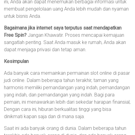
ini, Anda akan dapat menemukan berbagai informasi untuk
membuat pengelolaan uang Anda lebih mudah dan nyaman
untuk bisnis Anda.
Bagaimana jika internet saya terputus saat mendapatkan
Free Spin?
Jangan Khawatir. Proses mencapai kemajuan
sangatlah penting. Saat Anda masuk ke rumah, Anda akan
dapat menjaga privasi dan tetap aman.
Kesimpulan
Ada banyak cara memainkan permainan slot online di pasar
judi online. Dalam beberapa tahun terakhir, taman yang
harmonis memiliki pemandangan yang indah, pemandangan
yang indah, dan pemandangan yang indah. Bagi para
pemain, ini menawarkan lebih dari sekedar harapan finansial;
Dengan cara ini, hiburan berkualitas tinggi yang bisa
dinikmati kapan saja dan di mana saja.
Saat ini ada banyak orang di dunia. Dalam beberapa tahun