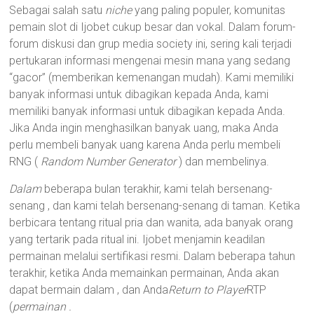
Sebagai salah satu
niche
yang paling populer, komunitas
pemain slot di Ijobet cukup besar dan vokal. Dalam forum-
forum diskusi dan grup media society ini, sering kali terjadi
pertukaran informasi mengenai mesin mana yang sedang
“gacor” (memberikan kemenangan mudah). Kami memiliki
banyak informasi untuk dibagikan kepada Anda, kami
memiliki banyak informasi untuk dibagikan kepada Anda.
Jika Anda ingin menghasilkan banyak uang, maka Anda
perlu membeli banyak uang karena Anda perlu membeli
RNG (
Random Number Generator
) dan membelinya.
Dalam
beberapa bulan terakhir, kami telah bersenang-
senang , dan kami telah bersenang-senang di taman. Ketika
berbicara tentang ritual pria dan wanita, ada banyak orang
yang tertarik pada ritual ini. Ijobet menjamin keadilan
permainan melalui sertifikasi resmi. Dalam beberapa tahun
terakhir, ketika Anda memainkan permainan, Anda akan
dapat bermain dalam , dan Anda
Return to Player
RTP
(
permainan .