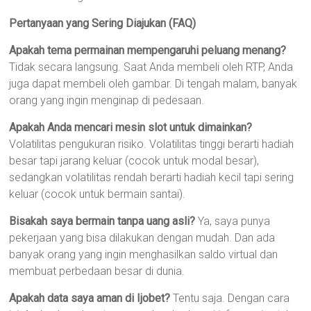
Pertanyaan yang Sering Diajukan (FAQ)
Apakah tema permainan mempengaruhi peluang menang?
Tidak secara langsung. Saat Anda membeli oleh RTP, Anda
juga dapat membeli oleh gambar. Di tengah malam, banyak
orang yang ingin menginap di pedesaan.
Apakah Anda mencari mesin slot untuk dimainkan?
Volatilitas pengukuran risiko. Volatilitas tinggi berarti hadiah
besar tapi jarang keluar (cocok untuk modal besar),
sedangkan volatilitas rendah berarti hadiah kecil tapi sering
keluar (cocok untuk bermain santai).
Bisakah saya bermain tanpa uang asli?
Ya, saya punya
pekerjaan yang bisa dilakukan dengan mudah. ​​Dan ada
banyak orang yang ingin menghasilkan saldo virtual dan
membuat perbedaan besar di dunia.
Apakah data saya aman di Ijobet?
Tentu saja. Dengan cara